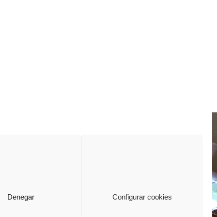
CONTACTO
Calle Mina la Cuarta 36 – Polígono Lo
Bolarin
30369 – La Unión (Murcia)
Denegar
Configurar cookies
Formulario de contacto