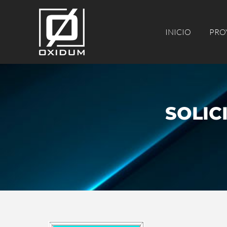
INICIO
PROY
INICIO
PRO
SOLIC
You are h