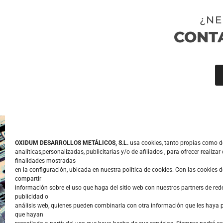
¿NE
CONT
OXIDUM DESARROLLOS METÁLICOS, S.L.
usa cookies, tanto propias como de
analíticas,personalizadas, publicitarias y/o de afiliados , para ofrecer realizar 
SERVICIOS
finalidades mostradas
en la configuración, ubicada en nuestra política de cookies. Con las cookies
compartir
Proyectos
información sobre el uso que haga del sitio web con nuestros partners de rede
publicidad o
Montaje Indust
análisis web, quienes pueden combinarla con otra información que les haya
Oxidum Desarrollos
que hayan
Carpintería Me