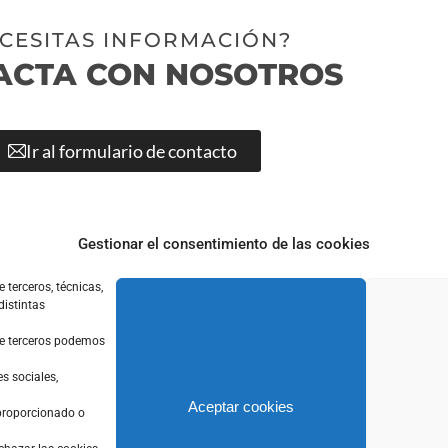
CESITAS INFORMACIÓN?
ACTA CON NOSOTROS
Ir al formulario de contacto
Gestionar el consentimiento de las cookies
 terceros, técnicas,
distintas
LEGAL
 de terceros podemos
Aviso Legal
s sociales,
Aceptar cookies
rial
Política de privacidad
 proporcionado o
tálica
Política de cookies