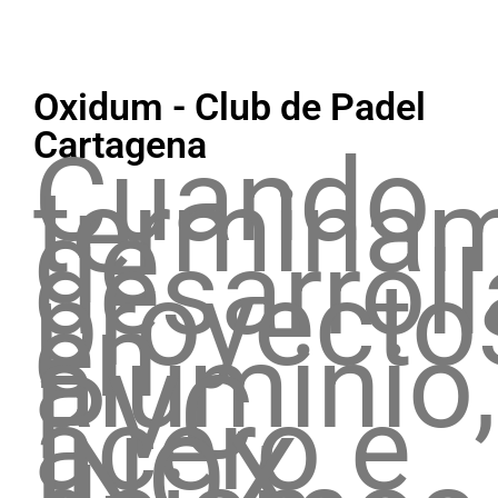
Oxidum - Club de Padel
Cartagena
Cuando
termina
de
desarroll
proyecto
en
aluminio,
PVC,
acero e
INOX,