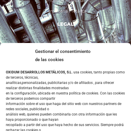
Montaje Industrial
Carpintería Metálica
LEGAL
Aviso Legal
Gestionar el consentimiento
Política de privacidad
de las cookies
Política de cookies
OXIDUM DESARROLLOS METÁLICOS, S.L.
usa cookies, tanto propias como
CONTACTO
de terceros, técnicas,
analíticas,personalizadas, publicitarias y/o de afiliados , para ofrecer
realizar distintas finalidades mostradas
en la configuración, ubicada en nuestra política de cookies. Con las cookies
de terceros podemos compartir
información sobre el uso que haga del sitio web con nuestros partners de
redes sociales, publicidad o
Calle Mina la Cuarta 36 – Polígono Lo Bolarin
análisis web, quienes pueden combinarla con otra información que les
haya proporcionado o que hayan
30369 – La Unión (Murcia)
recopilado a partir del uso que haya hecho de sus servicios. Siempre podrá
rechazar las cookies o