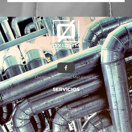
Oxidum Desarrollos Metálicos S.L.
SERVICIOS
Proyectos
Montaje Industrial
Carpintería Metálica