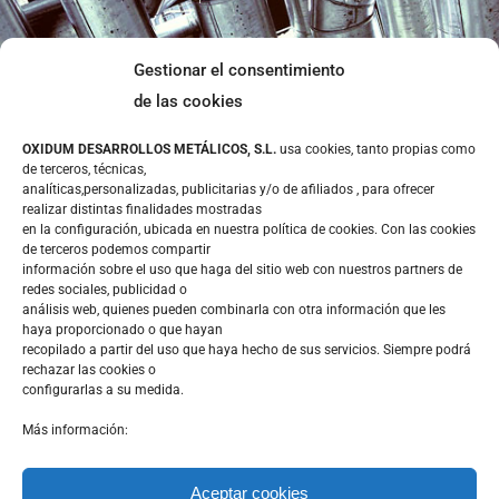
LEGAL
Gestionar el consentimiento
de las cookies
Aviso Legal
OXIDUM DESARROLLOS METÁLICOS, S.L.
usa cookies, tanto propias como
Política de privacidad
de terceros, técnicas,
analíticas,personalizadas, publicitarias y/o de afiliados , para ofrecer
Política de cookies
realizar distintas finalidades mostradas
en la configuración, ubicada en nuestra política de cookies. Con las cookies
CONTACTO
de terceros podemos compartir
información sobre el uso que haga del sitio web con nuestros partners de
redes sociales, publicidad o
análisis web, quienes pueden combinarla con otra información que les
haya proporcionado o que hayan
recopilado a partir del uso que haya hecho de sus servicios. Siempre podrá
rechazar las cookies o
Calle Mina la Cuarta 36 – Polígono Lo Bolarin
configurarlas a su medida.
30369 – La Unión (Murcia)
Más información:
Aceptar cookies