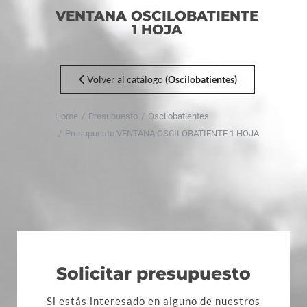
VENTANA OSCILOBATIENTE
1 HOJA
Volver al catálogo
(Oscilobatientes)
You
are
Home
Presupuesto
Oscilobatientes
here:
Presupuesto VENTANA OSCILOBATIENTE 1 HOJA
Solicitar presupuesto
Si estás interesado en alguno de nuestros