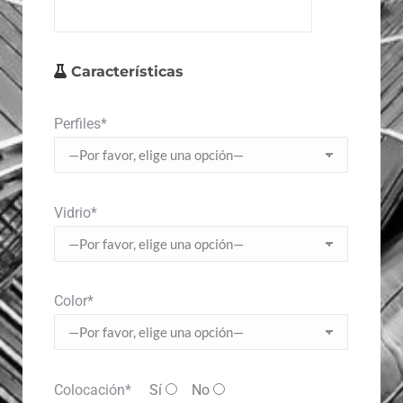
Características
Perfiles*
Vidrio*
Color*
Colocación*
Sí
No