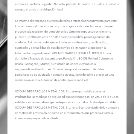
normativa sectorial vigente. No está prevista la cesión de datos a terceros
excepto si existe una obligación legal.
Se informa al interesado que tiene derecho a retirar el consentimiento para tratar
los datos en cualquier momento y que, si ejerce este derecho, se tendrá que
proceder a la rescisión del contrato en los términos expuestos en el mismo
puesto que el tratamiento de datos es imprescindible para la ejecución del
contrato. Asimismo podrá ejercer los derechos de acceso, rectificación,
supresión y portabilidad de sus datos y los de limitación u oposición al
tratamiento dirigiéndose a OXIDUM DESARROLLOS METÁLICOS, S.L. con
domicilio a Travesía de Luxemburgo, Parcela C1 , 30353 Pol.Ind.Cabezo de
Beaza - Cartagena, (Murcia) o enviando un correo electrónico a
sergiomartinez@oxidum.es. Si considera que el tratamiento de datos
personales no se ajusta a la normativa vigente, tiene derecho a presentar una
reclamación ante la Autoridad de control (www.aepd.es).
OXIDUM DESARROLLOS METÁLICOS, S.L. se responsabiliza de tener
implantadas las medidas de seguridad que correspondan, en virtud de lo que se
establece en la normativa vigente de protección de datos. Todo el personal de
OXIDUM DESARROLLOS METÁLICOS, S.L. tendrá conocimiento de la normativa
en materia de protección de datos, en el momento en que proceda a tratar la
información propiedad del cliente.