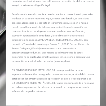
normativa sectorial vigente. No está prevista la cesión de datos a terceros
excepto si existe una obligación legal.
Se informa al interesado que tiene derecho a retirar el consentimiento para tratar
los datos en cualquier momento y que, si ejerce este derecho, se tendrá que
proceder a la rescisión del contrato en los términos expuestos en el mismo
puesto que el tratamiento de datos es imprescindible para la ejecución del
contrato. Asimismo podrá ejercer los derechos de acceso, rectificación,
supresión y portabilidad de sus datos y los de limitación u oposición al
tratamiento dirigiéndose a OXIDUM DESARROLLOS METÁLICOS, S.L. con
domicilio a Travesía de Luxemburgo, Parcela C1 , 30353 Pol.Ind.Cabezo de
Beaza - Cartagena, (Murcia) o enviando un correo electrónico a
sergiomartinez@oxidum.es. Si considera que el tratamiento de datos
personales no se ajusta a la normativa vigente, tiene derecho a presentar una
reclamación ante la Autoridad de control (www.aepd.es).
OXIDUM DESARROLLOS METÁLICOS, S.L. se responsabiliza de tener
implantadas las medidas de seguridad que correspondan, en virtud de lo que se
establece en la normativa vigente de protección de datos. Todo el personal de
OXIDUM DESARROLLOS METÁLICOS, S.L. tendrá conocimiento de la normativa
en materia de protección de datos, en el momento en que proceda a tratar la
información propiedad del cliente.