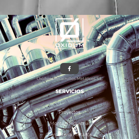
Oxidum Desarrollos Metálicos S.L.
SERVICIOS
Proyectos
Montaje Industrial
Carpintería Metálica