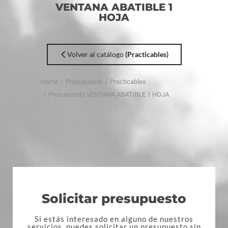
VENTANA ABATIBLE 1
HOJA
Volver al catálogo
(Practicables)
You
are
Home
Presupuesto
Practicables
here:
Presupuesto VENTANA ABATIBLE 1 HOJA
Solicitar presupuesto
Si estás interesado en alguno de nuestros
servicios, puedes solicitar un presupuesto sin