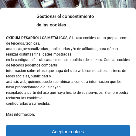
LEGAL
Gestionar el consentimiento
de las cookies
Aviso Legal
OXIDUM DESARROLLOS METÁLICOS, S.L.
usa cookies, tanto propias como
Política de privacidad
de terceros, técnicas,
analíticas,personalizadas, publicitarias y/o de afiliados , para ofrecer
Política de cookies
realizar distintas finalidades mostradas
en la configuración, ubicada en nuestra política de cookies. Con las cookies
CONTACTO
de terceros podemos compartir
información sobre el uso que haga del sitio web con nuestros partners de
redes sociales, publicidad o
análisis web, quienes pueden combinarla con otra información que les
haya proporcionado o que hayan
recopilado a partir del uso que haya hecho de sus servicios. Siempre podrá
rechazar las cookies o
Calle Mina la Cuarta 36 – Polígono Lo Bolarin
configurarlas a su medida.
30369 – La Unión (Murcia)
Más información:
Aceptar cookies