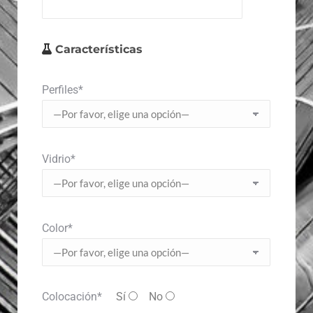
Características
Perfiles*
Vidrio*
Color*
Colocación*
Sí
No