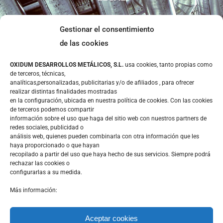
Gestionar el consentimiento
Aviso Legal
de las cookies
Política de privacidad
OXIDUM DESARROLLOS METÁLICOS, S.L.
usa cookies, tanto propias como
Política de cookies
de terceros, técnicas,
analíticas,personalizadas, publicitarias y/o de afiliados , para ofrecer
CONTACTO
realizar distintas finalidades mostradas
en la configuración, ubicada en nuestra política de cookies. Con las cookies
de terceros podemos compartir
información sobre el uso que haga del sitio web con nuestros partners de
redes sociales, publicidad o
análisis web, quienes pueden combinarla con otra información que les
haya proporcionado o que hayan
Calle Mina la Cuarta 36 – Polígono Lo Bolarin
recopilado a partir del uso que haya hecho de sus servicios. Siempre podrá
30369 – La Unión (Murcia)
rechazar las cookies o
configurarlas a su medida.
Más información:
Aceptar cookies