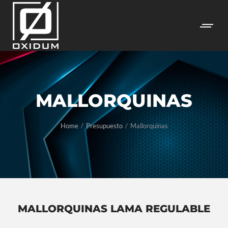
MALLORQUINAS
You are
here:
Home
Presupuesto
Mallorquinas
MALLORQUINAS LAMA REGULABLE