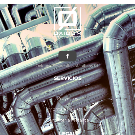
Oxidum Desarrollos Metálicos S.L.
SERVICIOS
Proyectos
Montaje Industrial
Carpintería Metálica
LEGAL