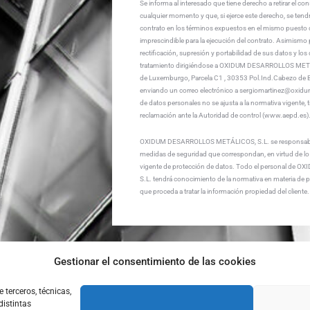
Se informa al interesado que tiene derecho a retirar el co
cualquier momento y que, si ejerce este derecho, se tendr
contrato en los términos expuestos en el mismo puesto q
imprescindible para la ejecución del contrato. Asimismo 
rectificación, supresión y portabilidad de sus datos y los 
tratamiento dirigiéndose a OXIDUM DESARROLLOS METÁL
de Luxemburgo, Parcela C1 , 30353 Pol.Ind.Cabezo de Be
enviando un correo electrónico a sergiomartinez@oxidum
de datos personales no se ajusta a la normativa vigente, 
reclamación ante la Autoridad de control (www.aepd.es)
OXIDUM DESARROLLOS METÁLICOS, S.L. se responsabiliz
medidas de seguridad que correspondan, en virtud de lo 
vigente de protección de datos. Todo el personal d
S.L. tendrá conocimiento de la normativa en materia de 
que proceda a tratar la información propiedad del cliente.
Gestionar el consentimiento de las cookies
 terceros, técnicas,
distintas