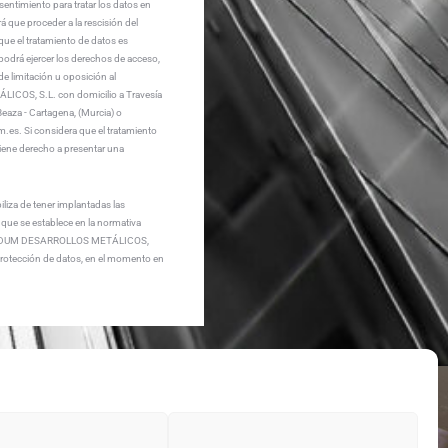
nsentimiento para tratar los datos en
á que proceder a la rescisión del
ue el tratamiento de datos es
podrá ejercer los derechos de acceso,
de limitación u oposición al
ICOS, S.L. con domicilio a Travesía
aza - Cartagena, (Murcia) o
.es. Si considera que el tratamiento
tiene derecho a presentar una
.
a de tener implantadas las
que se establece en la normativa
e OXIDUM DESARROLLOS METÁLICOS,
protección de datos, en el momento en
CONTACTO