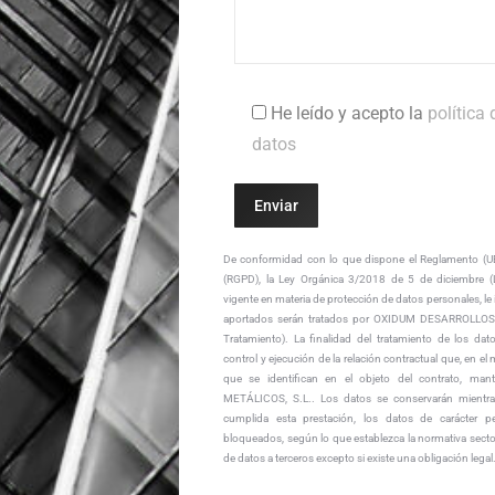
He leído y acepto la
política
datos
De conformidad con lo que dispone el Reglamento (U
(RGPD), la Ley Orgánica 3/2018 de 5 de diciembre 
vigente en materia de protección de datos personales, l
aportados serán tratados por OXIDUM DESARROLLOS 
Tratamiento). La finalidad del tratamiento de los dato
control y ejecución de la relación contractual que, en el 
que se identifican en el objeto del contrato, 
METÁLICOS, S.L.. Los datos se conservarán mientra
cumplida esta prestación, los datos de carácter p
bloqueados, según lo que establezca la normativa sectori
de datos a terceros excepto si existe una obligación legal