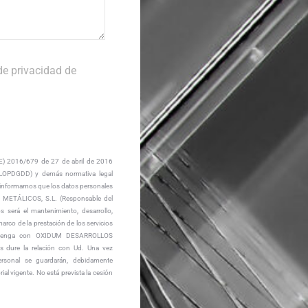
 de privacidad de
E) 2016/679 de 27 de abril de 2016
(LOPDGDD) y demás normativa legal
e informamos que los datos personales
METÁLICOS, S.L. (Responsable del
s será el mantenimiento, desarrollo,
marco de la prestación de los servicios
mantenga con OXIDUM DESARROLLOS
s dure la relación con Ud. Una vez
ersonal se guardarán, debidamente
al vigente. No está prevista la cesión
.