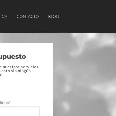
CA
CONTACTO
BLOG
LICA
CONTACTO
BLOG
supuesto
e nuestros servicios,
uesto sin ningún
o
lidos*