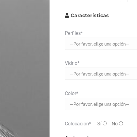
Características
Perfiles*
Vidrio*
Color*
Colocación*
Sí
No