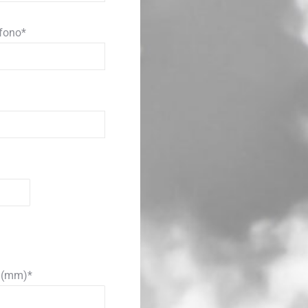
éfono*
o (mm)*